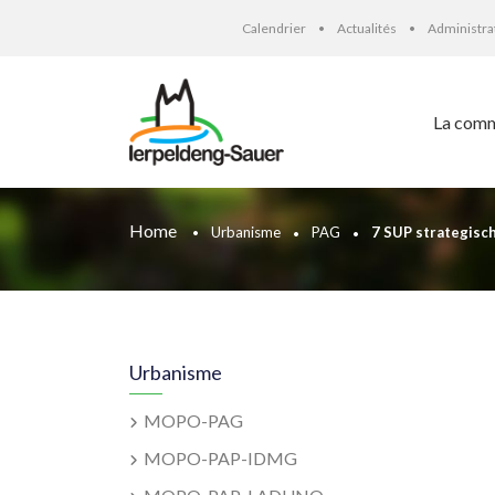
Calendrier
Actualités
Administr
La com
Home
Urbanisme
PAG
7 SUP strategis
Urbanisme
MOPO-PAG
MOPO-PAP-IDMG