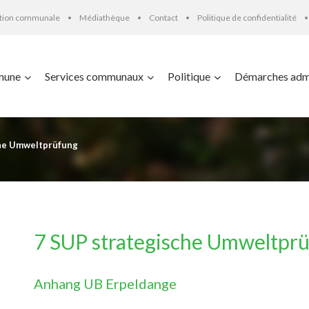
ation communale
Médiathèque
Contact
Politique de confidentialité
mune
Services communaux
Politique
Démarches admi
che Umweltprüfung
7 SUP strategische Umweltpr
Anhang UB Erpeldange