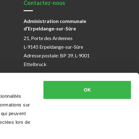
Contactez-nous
Administration communale
d’Erpeldange-sur-Sûre
21, Porte des Ardennes
L-9145 Erpeldange-sur-Sûre
Adresse postale: BP 39, L-9001
Ettelbruck
T. (+352) 81 26 74 1
F. (+352) 81 97 08
OK
ionnalités
formations sur
, qui peuvent
eption & design
e-connect
, powered by
Quilium
lectées lors de