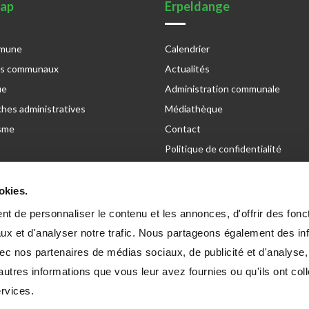
map
Erpeldange
mmune
Calendrier
es communaux
Actualités
ue
Administration communale
hes administratives
Médiathèque
sme
Contact
Politique de confidentialité
Déclaration sur l'accessibilité
Newsletter
okies.
t de personnaliser le contenu et les annonces, d'offrir des fonct
ux et d'analyser notre trafic. Nous partageons également des in
 avec nos partenaires de médias sociaux, de publicité et d'analyse
-sur-Sûre
Conc
autres informations que vous leur avez fournies ou qu'ils ont col
ervices.