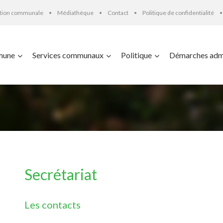
ation communale
Médiathèque
Contact
Politique de confidentialité
mune
Services communaux
Politique
Démarches admi
Secrétariat
Les contacts