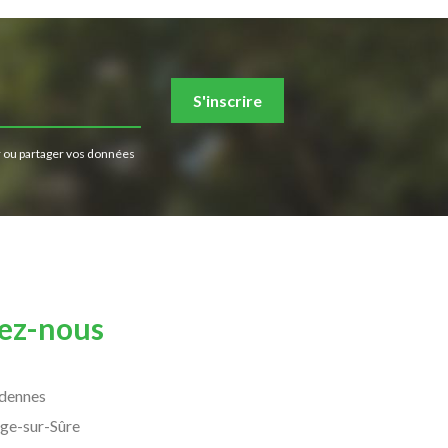
S'inscrire
 ou partager vos données
ez-nous
rdennes
ge-sur-Sûre