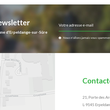
ewsletter
Votre adresse e-mail
une d’Erpeldange-sur-Sûre
Nous n'allons jamais vous spammer
Contact
21, Porte des A
L-9145 Erpeldan