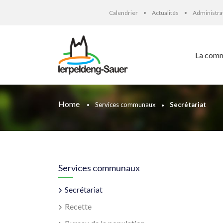
Calendrier
Actualités
Administr
La com
Home
Services communaux
Secrétariat
Services communaux
Secrétariat
Recette