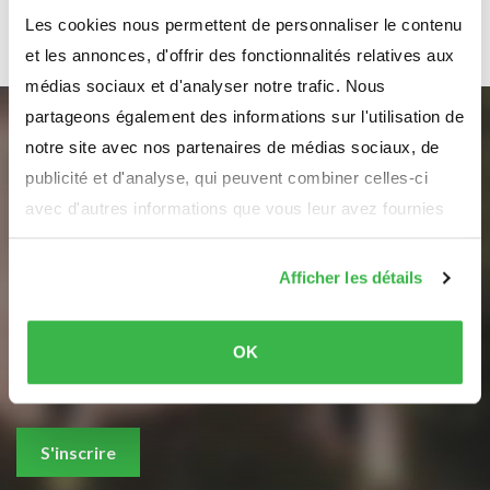
Demande de formulaires
Les cookies nous permettent de personnaliser le contenu
et les annonces, d'offrir des fonctionnalités relatives aux
médias sociaux et d'analyser notre trafic. Nous
partageons également des informations sur l'utilisation de
notre site avec nos partenaires de médias sociaux, de
Abonnez-vous à notre
publicité et d'analyse, qui peuvent combiner celles-ci
newsletter
avec d'autres informations que vous leur avez fournies
ou qu'ils ont collectées lors de votre utilisation de leurs
pour recevoir des informations sur la commune
services.
d’Erpeldange-sur-Sûre
Afficher les détails
Votre adresse e-mail
OK
Nous n'allons jamais vous spammer ou partager vos données
S'inscrire