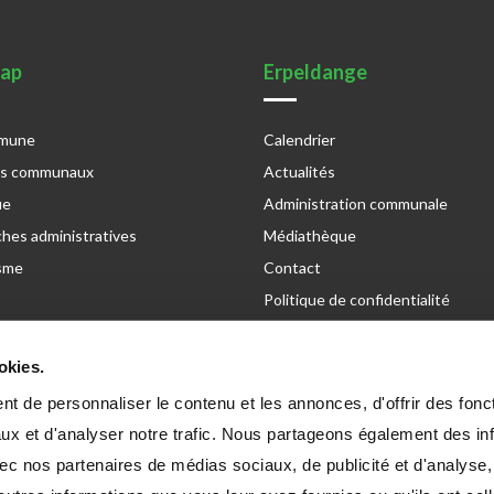
map
Erpeldange
mmune
Calendrier
es communaux
Actualités
ue
Administration communale
hes administratives
Médiathèque
sme
Contact
Politique de confidentialité
Déclaration sur l'accessibilité
Newsletter
okies.
t de personnaliser le contenu et les annonces, d'offrir des fonct
ux et d'analyser notre trafic. Nous partageons également des in
 avec nos partenaires de médias sociaux, de publicité et d'analyse
-sur-Sûre
Conc