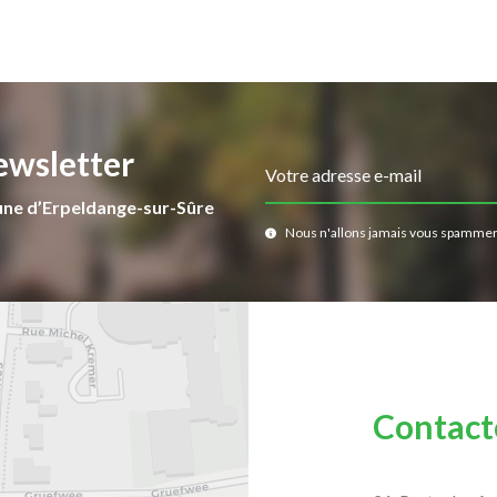
ewsletter
Votre adresse e-mail
une d’Erpeldange-sur-Sûre
Nous n'allons jamais vous spammer
Contact