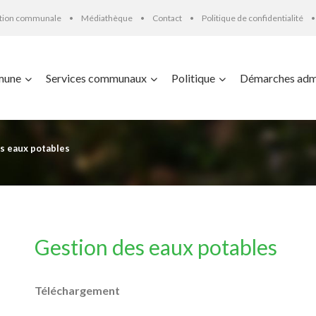
ation communale
Médiathèque
Contact
Politique de confidentialité
mune
Services communaux
Politique
Démarches admi
s eaux potables
Gestion des eaux potables
Téléchargement