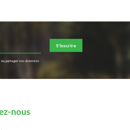
S'inscrire
 ou partager vos données
ez-nous