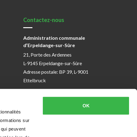
Contactez-nous
Administration communale
d’Erpeldange-sur-Sûre
21, Porte des Ardennes
L-9145 Erpeldange-sur-Sûre
Adresse postale: BP 39, L-9001
Ettelbruck
T. (+352) 81 26 74 1
F. (+352) 81 97 08
OK
ionnalités
formations sur
, qui peuvent
eption & design
e-connect
, powered by
Quilium