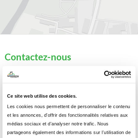
Contactez-nous
21, Porte des Ardennes
L-9145 Erpeldange-sur-Sûre
T. (+352) 81 26 74 1
Ce site web utilise des cookies.
F. (+352) 81 97 08
Les cookies nous permettent de personnaliser le contenu
et les annonces, d'offrir des fonctionnalités relatives aux
médias sociaux et d'analyser notre trafic. Nous
Horaires d'ouverture :
partageons également des informations sur l'utilisation de