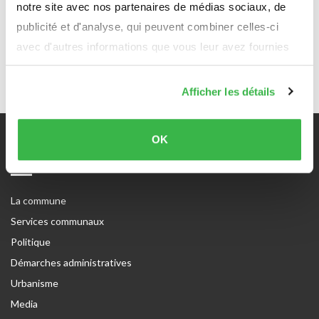
notre site avec nos partenaires de médias sociaux, de
Lundi :
07:30 - 11:30 / 13:00 - 18:00
publicité et d'analyse, qui peuvent combiner celles-ci
Mardi, jeudi, vendredi :
07:30 - 11:30 / 13:00 - 16:30
avec d'autres informations que vous leur avez fournies
Fermé au public le mercredi
ou qu'ils ont collectées lors de votre utilisation de leurs
services.
Afficher les détails
OK
Sitemap
La commune
Services communaux
Politique
Démarches administratives
Urbanisme
Media