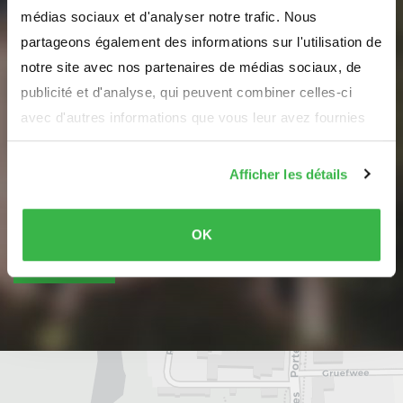
médias sociaux et d'analyser notre trafic. Nous
Abonnez-vous à notre
partageons également des informations sur l'utilisation de
newsletter
notre site avec nos partenaires de médias sociaux, de
publicité et d'analyse, qui peuvent combiner celles-ci
pour recevoir des informations sur la commune
avec d'autres informations que vous leur avez fournies
d’Erpeldange-sur-Sûre
ou qu'ils ont collectées lors de votre utilisation de leurs
Votre adresse e-mail
services.
Afficher les détails
Nous n'allons jamais vous spammer ou partager vos données
OK
S'inscrire