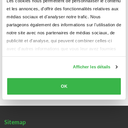
Les cookies nous permettent de personnaliser le contenu
21, Porte des Ardennes
et les annonces, d'offrir des fonctionnalités relatives aux
L-9145 Erpeldange-sur-Sûre
médias sociaux et d'analyser notre trafic. Nous
T. (+352) 81 26 74 1
partageons également des informations sur l'utilisation de
F. (+352) 81 97 08
notre site avec nos partenaires de médias sociaux, de
publicité et d'analyse, qui peuvent combiner celles-ci
avec d'autres informations que vous leur avez fournies
Horaires d'ouverture :
ou qu'ils ont collectées lors de votre utilisation de leurs
services.
Lundi :
07:30 - 11:30 / 13:00 - 18:00
Afficher les détails
Mardi, jeudi, vendredi :
07:30 - 11:30 / 13:00 - 16:30
Fermé au public le mercredi
OK
Sitemap