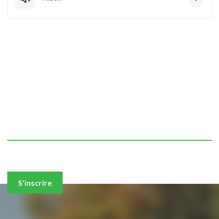
Abonnez-vous à notre
newsletter
pour recevoir des informations sur la commune
d’Erpeldange-sur-Sûre
Votre adresse e-mail
Nous n'allons jamais vous spammer ou partager vos données
S'inscrire