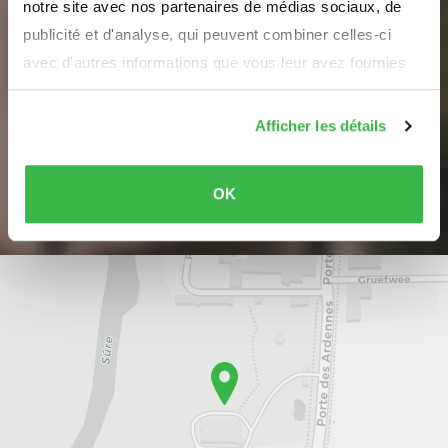
notre site avec nos partenaires de médias sociaux, de
Votre adresse e-mail
publicité et d'analyse, qui peuvent combiner celles-ci
avec d'autres informations que vous leur avez fournies
ou qu'ils ont collectées lors de votre utilisation de leurs
Nous n'allons jamais vous spammer ou partager vos données
services.
Afficher les détails
S'inscrire
OK