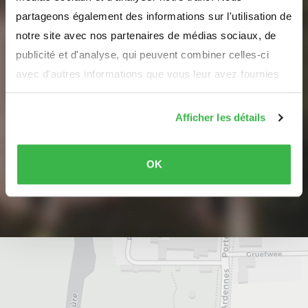
newsletter
partageons également des informations sur l'utilisation de
notre site avec nos partenaires de médias sociaux, de
pour recevoir des informations sur la commune
publicité et d'analyse, qui peuvent combiner celles-ci
d’Erpeldange-sur-Sûre
avec d'autres informations que vous leur avez fournies
Votre adresse e-mail
ou qu'ils ont collectées lors de votre utilisation de leurs
services.
Afficher les détails
Nous n'allons jamais vous spammer ou partager vos données
OK
S'inscrire