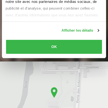
notre site avec nos partenaires de médias sociaux, de
Votre adresse e-mail
publicité et d'analyse, qui peuvent combiner celles-ci
avec d'autres informations que vous leur avez fournies
ou qu'ils ont collectées lors de votre utilisation de leurs
Nous n'allons jamais vous spammer ou partager vos données
services.
Afficher les détails
S'inscrire
OK