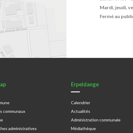
Mardi, jeudi, v
Fermé au publi
map
Erpeldange
mmune
Calendrier
es communaux
Actualités
ue
Administration communale
hes administratives
Médiathèque