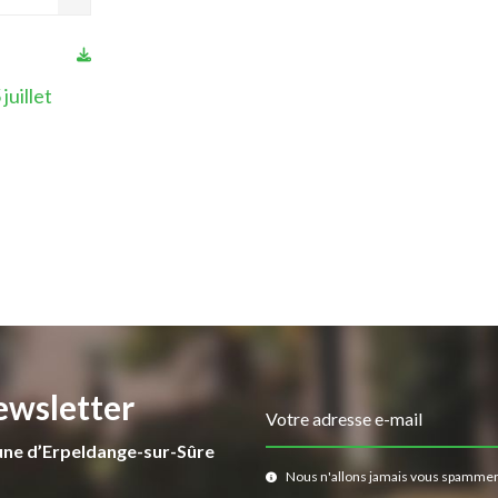
juillet
ewsletter
Votre adresse e-mail
une d’Erpeldange-sur-Sûre
Nous n'allons jamais vous spammer