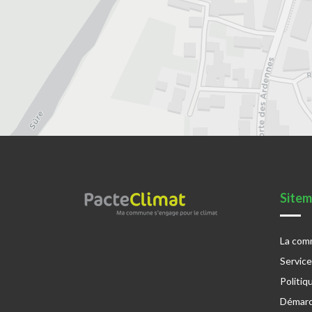
Site
La co
Servic
Politiq
Démarc