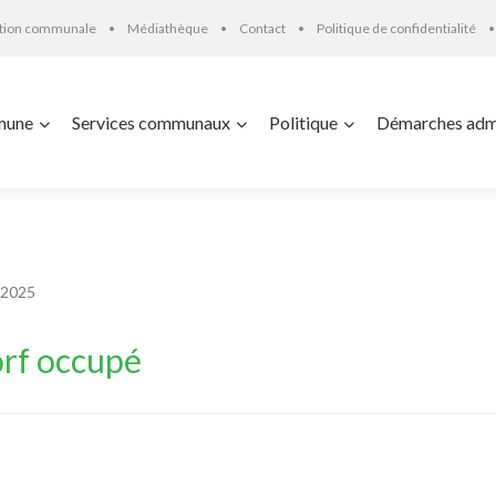
ation communale
Médiathèque
Contact
Politique de confidentialité
mune
Services communaux
Politique
Démarches admi
 2025
orf occupé