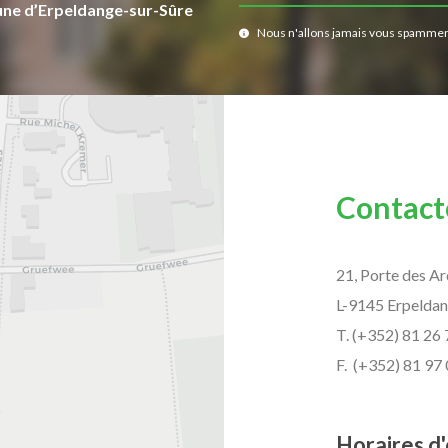
une d’Erpeldange-sur-Sûre
Nous n'allons jamais vous spammer
Contact
21, Porte des A
L-9145 Erpeldan
T. (+352) 81 26 
F. (+352) 81 97
Horaires d'