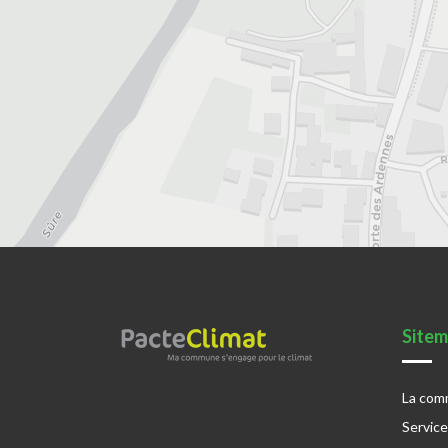
Site
La co
Servic