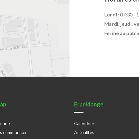
Lundi :
07:30 - 1
Mardi, jeudi, v
Fermé au publi
map
Erpeldange
mmune
Calendrier
es communaux
Actualités