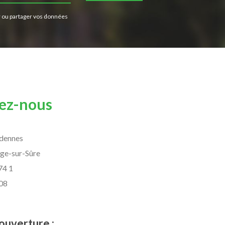
 ou partager vos données
ez-nous
rdennes
ge-sur-Sûre
74 1
 08
ouverture :